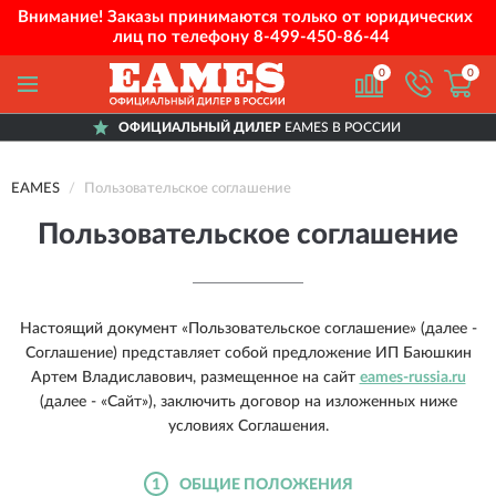
Внимание! Заказы принимаются только от юридических
лиц по телефону
8-499-450-86-44
0
0
ИЦИАЛЬНЫЙ ДИЛЕР
EAMES В РОССИИ
EAMES
Пользовательское соглашение
Пользовательское соглашение
Настоящий документ «Пользовательское соглашение» (далее -
Соглашение) представляет собой предложение ИП Баюшкин
Артем Владиславович, размещенное на сайт
eames-russia.ru
(далее - «Сайт»), заключить договор на изложенных ниже
условиях Соглашения.
1
ОБЩИЕ ПОЛОЖЕНИЯ