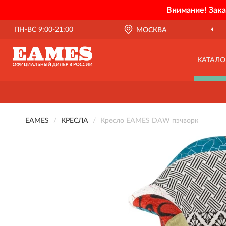
Внимание! Зак
ПН-ВС 9:00-21:00
МОСКВА
КАТАЛО
EAMES
КРЕСЛА
Кресло EAMES DAW пэчворк