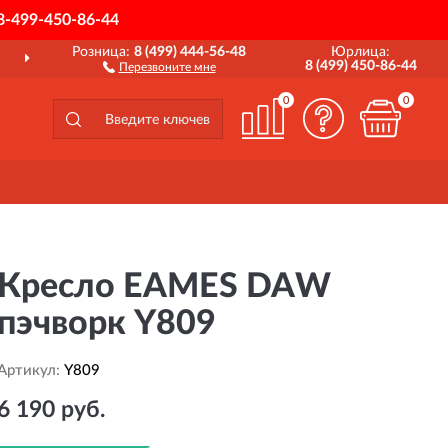
8-499-450-86-44
Розница:
8 (499) 444-56-48
Юрлица:
ДОСТАВИМ
ПО ВСЕЙ РОССИИ
8 (499) 450-86-44
Перезвоните мне
0
0
Кресло EAMES DAW
пэчворк Y809
Артикул:
Y809
6 190 руб.