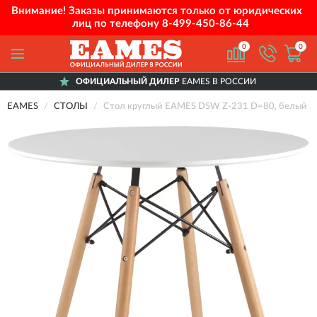
Внимание! Заказы принимаются только от юридических
лиц по телефону
8-499-450-86-44
0
0
ОФИЦИАЛЬНЫЙ ДИЛЕР
EAMES В РОССИИ
EAMES
СТОЛЫ
Стол круглый EAMES DSW Z-231 D=80, белый на