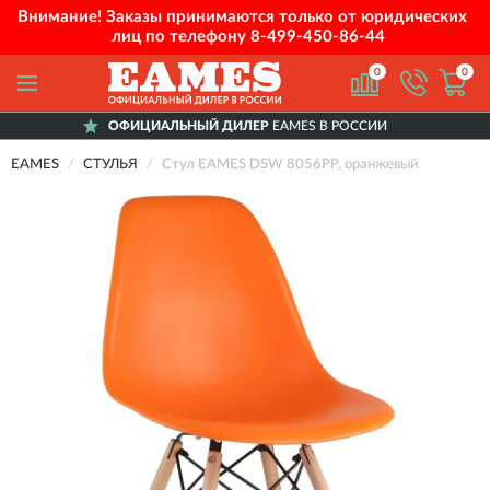
Внимание! Заказы принимаются только от юридических
лиц по телефону
8-499-450-86-44
0
0
ОФИЦИАЛЬНЫЙ ДИЛЕР
EAMES В РОССИИ
EAMES
СТУЛЬЯ
Стул EAMES DSW 8056PP, оранжевый