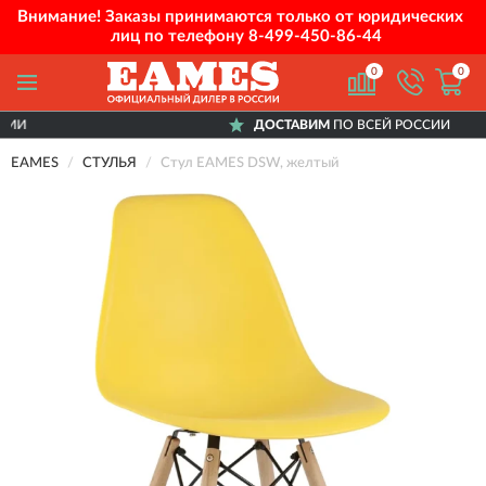
Внимание! Заказы принимаются только от юридических
лиц по телефону
8-499-450-86-44
0
0
ДОСТАВИМ
ПО ВСЕЙ РОССИИ
EAMES
СТУЛЬЯ
Стул EAMES DSW, желтый