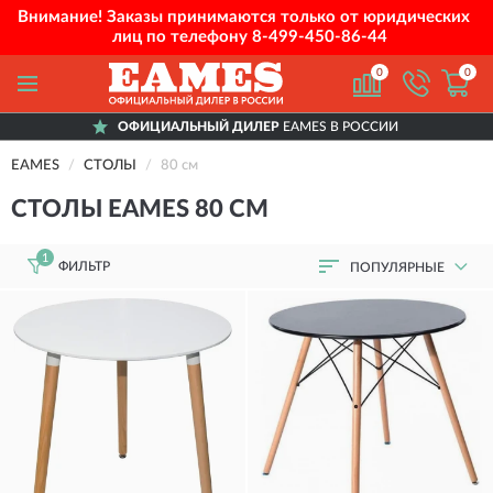
Внимание! Заказы принимаются только от юридических
лиц по телефону
8-499-450-86-44
0
0
ОФИЦИАЛЬНЫЙ ДИЛЕР
EAMES В РОССИИ
EAMES
СТОЛЫ
80 см
СТОЛЫ EAMES 80 СМ
1
ФИЛЬТР
ПОПУЛЯРНЫЕ