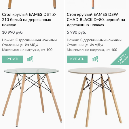
Стол круглый EAMES DST Z-
Стол круглый EAMES DSW
210 белый на деревянных
CHAD BLACK D=80, черный на
ножках
деревянных ножках
10 990 руб.
5 990 руб.
Ножки:
С деревянными ножками
Ножки:
С деревянными ножками
Столешница:
Из МДФ
Столешница:
Из МДФ
Максимально нагрузка, кг:
100
Максимально нагрузка, кг:
100
- ХИТ -
продаж
КУПИТЬ
КУПИТЬ