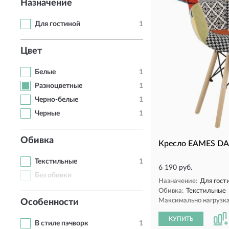
Назначение
Для гостиной
1
Цвет
Белые
1
Разноцветные
1
Черно-белые
1
Черные
1
Обивка
Кресло EAMES DA
Текстильные
1
6 190 руб.
Без обивки
Назначение:
Для гост
Обивка:
Текстильные
Максимально нагрузка,
Особенности
КУПИТЬ
В стиле пэчворк
1