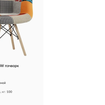
W пэчворк
иной
 кг:
100