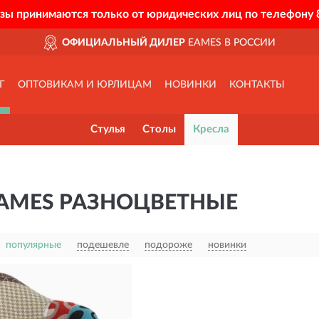
азы принимаются только от юридических лиц по телефону
ОФИЦИАЛЬНЫЙ ДИЛЕР
EAMES В РОССИИ
Г
ОПТОВИКАМ И ЮРЛИЦАМ
НОВИНКИ
КОНТАКТЫ
Стулья
Столы
Кресла
EAMES РАЗНОЦВЕТНЫЕ
популярные
подешевле
подороже
новинки