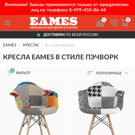
Внимание! Заказы принимаются только от юридических
лиц по телефону
8-499-450-86-44
0
0
ДОСТАВИМ
ПО ВСЕЙ РОССИИ
EAMES
КРЕСЛА
В стиле пэчворк
КРЕСЛА EAMES В СТИЛЕ ПЭЧВОРК
1
ФИЛЬТР
ПОПУЛЯРНЫЕ